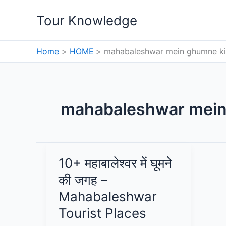
Skip
Tour Knowledge
to
content
Home
HOME
mahabaleshwar mein ghumne ki
mahabaleshwar mein
10+ महाबालेश्वर में घूमने
की जगह –
Mahabaleshwar
Tourist Places