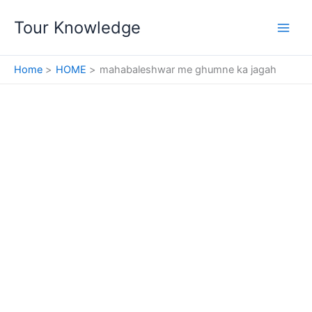
Skip
Tour Knowledge
to
content
Home
HOME
mahabaleshwar me ghumne ka jagah