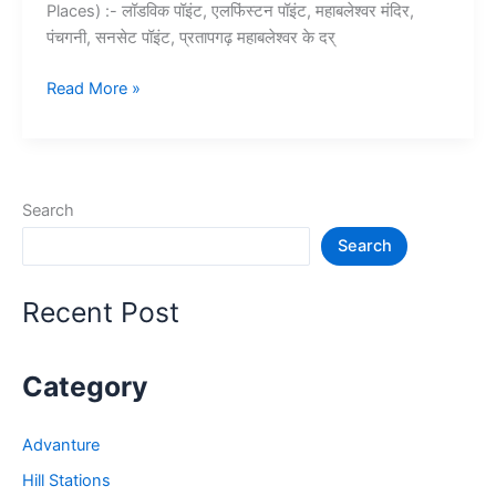
Places) :- लॉडविक पॉइंट, एलफिंस्टन पॉइंट, महाबलेश्वर मंदिर,
पंचगनी, सनसेट पॉइंट, प्रतापगढ़ महाबलेश्वर के दर्
10+
Read More »
महाबालेश्वर
में
घूमने
की
Search
जगह
Search
–
Mahabaleshwar
Tourist
Recent Post
Places
Category
Advanture
Hill Stations