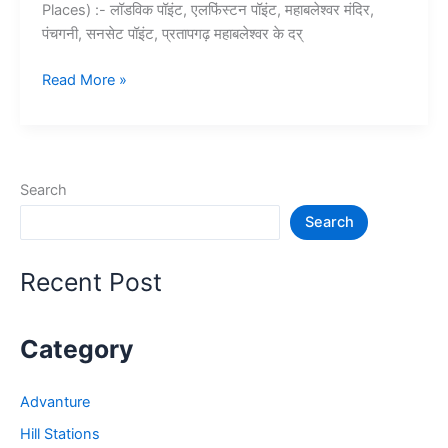
Places) :- लॉडविक पॉइंट, एलफिंस्टन पॉइंट, महाबलेश्वर मंदिर,
पंचगनी, सनसेट पॉइंट, प्रतापगढ़ महाबलेश्वर के दर्
10+
Read More »
महाबालेश्वर
में
घूमने
की
Search
जगह
Search
–
Mahabaleshwar
Tourist
Recent Post
Places
Category
Advanture
Hill Stations