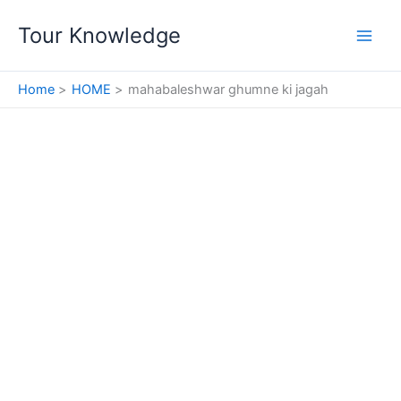
Skip
Tour Knowledge
to
content
Home
HOME
mahabaleshwar ghumne ki jagah