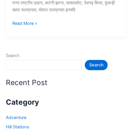
पन्ना राष्ट्रीय उद्यान, कटंगी झरना, पातालकोट, देवगढ़ किला, कुकड़ी
खापा जलप्रपात, घोघरा जलप्रपात इत्यादि
10+
Read More »
छिंदवाड़ा
में
घूमने
की
Search
जगह
Search
जो
प्रसिद्ध
है
Recent Post
–
Chhindwara
Tourist
Category
Places
Advanture
Hill Stations