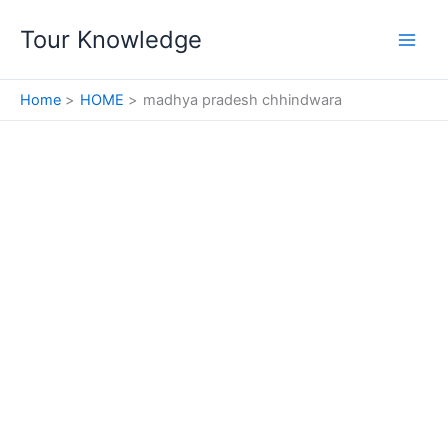
Skip
Tour Knowledge
to
content
Home
HOME
madhya pradesh chhindwara