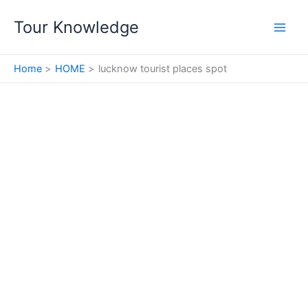
Skip
Tour Knowledge
to
content
Home
HOME
lucknow tourist places spot