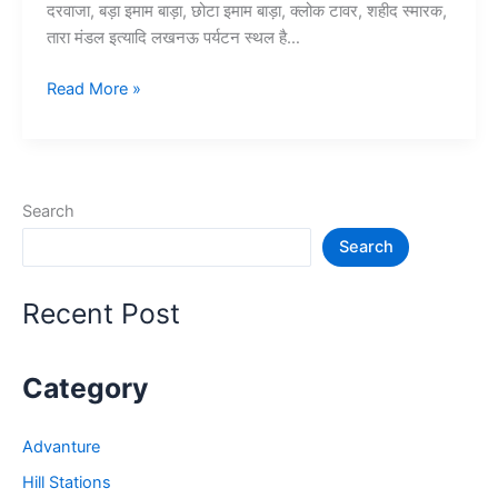
दरवाजा, बड़ा इमाम बाड़ा, छोटा इमाम बाड़ा, क्लोक टावर, शहीद स्मारक,
तारा मंडल इत्यादि लखनऊ पर्यटन स्थल है…
10
Read More »
लखनऊ
में
घूमने
की
Search
जगह
Search
–
Lucknow
Tourist
Recent Post
Places
Category
Advanture
Hill Stations