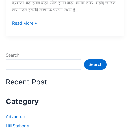
दरवाजा, बड़ा इमाम बाड़ा, छोटा इमाम बाड़ा, क्लोक टावर, शहीद स्मारक,
तारा मंडल इत्यादि लखनऊ पर्यटन स्थल है…
10
Read More »
लखनऊ
में
घूमने
की
Search
जगह
Search
–
Lucknow
Tourist
Recent Post
Places
Category
Advanture
Hill Stations