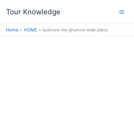
Skip
Tour Knowledge
to
content
Home
HOME
lucknow me ghumne wale place