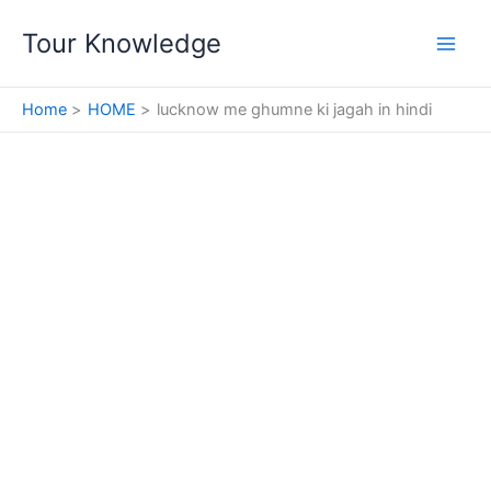
Skip
Tour Knowledge
to
content
Home
HOME
lucknow me ghumne ki jagah in hindi