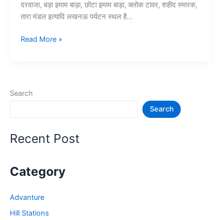
दरवाजा, बड़ा इमाम बाड़ा, छोटा इमाम बाड़ा, क्लोक टावर, शहीद स्मारक,
तारा मंडल इत्यादि लखनऊ पर्यटन स्थल है…
10
Read More »
लखनऊ
में
घूमने
की
Search
जगह
Search
–
Lucknow
Tourist
Recent Post
Places
Category
Advanture
Hill Stations