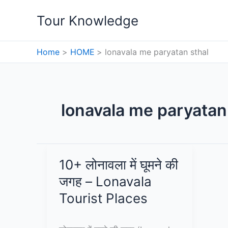
Skip
Tour Knowledge
to
content
Home
HOME
lonavala me paryatan sthal
lonavala me paryatan
10+ लोनावला में घूमने की
जगह – Lonavala
Tourist Places