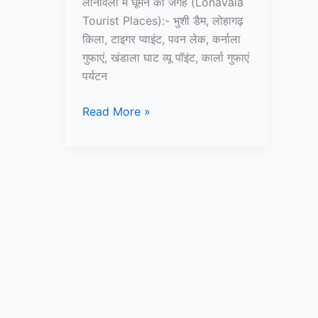
लोनावला में घूमने की जगह (Lonavala
Tourist Places):- भुशी डैम, लोहागढ़
किला, टाइगर प्वाइंट, पवन लेक, कर्नाला
गुफाएं, खंडाला घाट व्यू पॉइंट, कार्ला गुफाएं
पर्यटन
10+
Read More »
लोनावला
में
घूमने
की
जगह
–
Lonavala
Tourist
Places