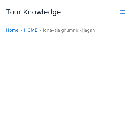
Skip
Tour Knowledge
to
content
Home
HOME
lonavala ghumne ki jagah