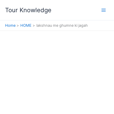
Skip
Tour Knowledge
to
content
Home
HOME
lakshnau me ghumne ki jagah