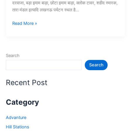
दरवाजा, बड़ा इमाम बाड़ा, छोटा इमाम बाड़ा, क्लोक टावर, शहीद स्मारक,
तारा मंडल इत्यादि लखनऊ पर्यटन स्थल है…
10
Read More »
लखनऊ
में
घूमने
की
Search
जगह
Search
–
Lucknow
Tourist
Recent Post
Places
Category
Advanture
Hill Stations