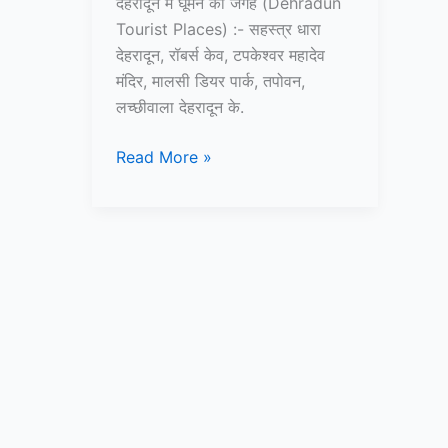
देहरादून में घूमने की जगह (Dehradun
Tourist Places) :- सहस्त्र धारा
देहरादून, रॉबर्स केव, टपकेश्वर महादेव
मंदिर, मालसी डियर पार्क, तपोवन,
लच्छीवाला देहरादून के.
10+
Read More »
देहरादून
में
घूमने
की
जगह
–
Dehradun
Tourist
Places