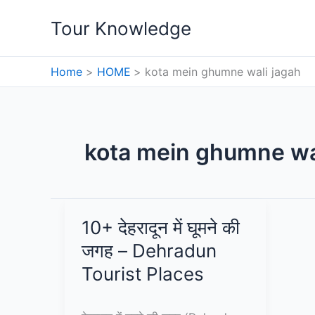
Skip
Tour Knowledge
to
content
Home
HOME
kota mein ghumne wali jagah
kota mein ghumne wa
10+ देहरादून में घूमने की
जगह – Dehradun
Tourist Places