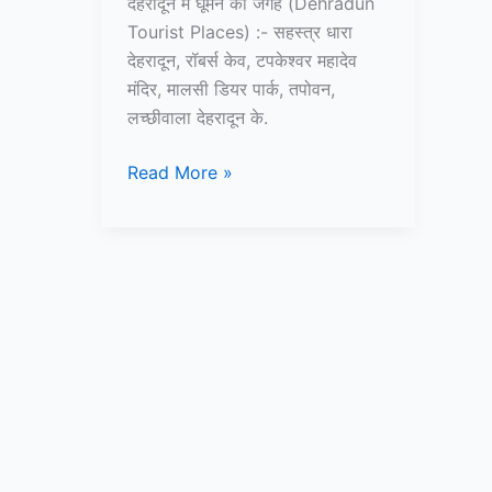
देहरादून में घूमने की जगह (Dehradun
Tourist Places) :- सहस्त्र धारा
देहरादून, रॉबर्स केव, टपकेश्वर महादेव
मंदिर, मालसी डियर पार्क, तपोवन,
लच्छीवाला देहरादून के.
10+
Read More »
देहरादून
में
घूमने
की
जगह
–
Dehradun
Tourist
Places