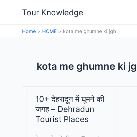
Skip
Tour Knowledge
to
content
Home
HOME
kota me ghumne ki jgh
kota me ghumne ki j
10+ देहरादून में घूमने की
जगह – Dehradun
Tourist Places