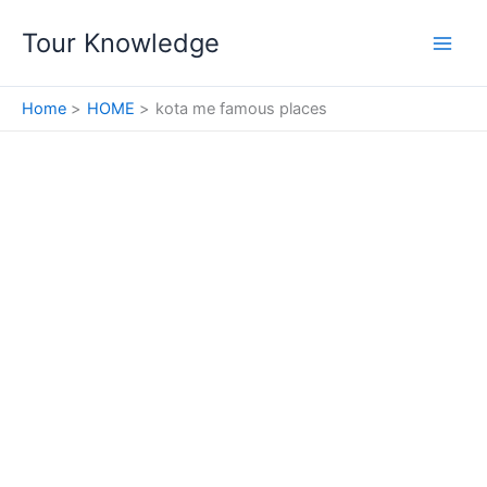
Skip
Tour Knowledge
to
content
Home
HOME
kota me famous places