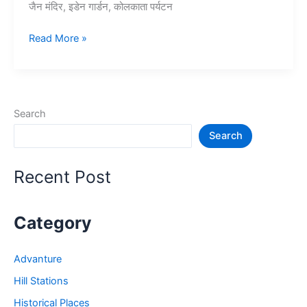
जैन मंदिर, इडेन गार्डन, कोलकाता पर्यटन
15+
Read More »
कोलकाता
में
घूमने
की
Search
जगह
Search
–
Tourist
Place
Recent Post
in
Kolkata
Category
Advanture
Hill Stations
Historical Places