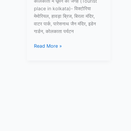
कोलकाता में घूमने की जगह (Tourist
place in kolkata)- विक्टोरिया
मेमोरियल, हावड़ा ब्रिज, बिरला मंदिर,
वाटर पार्क, पारेसनाथ जैन मंदिर, इडेन
गार्डन, कोलकाता पर्यटन
15+
Read More »
कोलकाता
में
घूमने
की
जगह
–
Tourist
Place
in
Kolkata