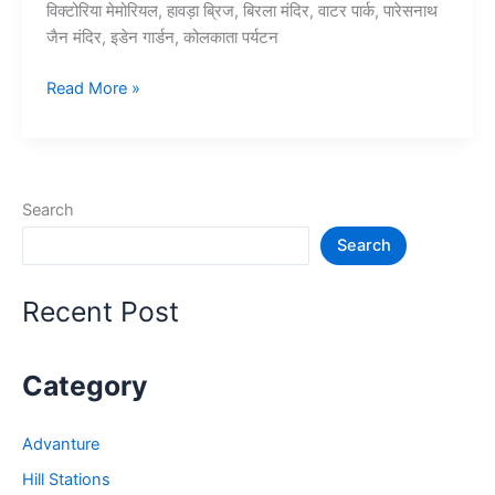
विक्टोरिया मेमोरियल, हावड़ा ब्रिज, बिरला मंदिर, वाटर पार्क, पारेसनाथ
जैन मंदिर, इडेन गार्डन, कोलकाता पर्यटन
15+
Read More »
कोलकाता
में
घूमने
की
Search
जगह
Search
–
Tourist
Place
Recent Post
in
Kolkata
Category
Advanture
Hill Stations