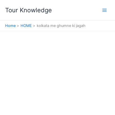
Skip
Tour Knowledge
to
content
Home
HOME
kolkata me ghumne ki jagah