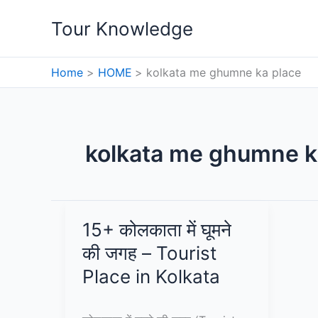
Skip
Tour Knowledge
to
content
Home
HOME
kolkata me ghumne ka place
kolkata me ghumne k
15+ कोलकाता में घूमने
की जगह – Tourist
Place in Kolkata