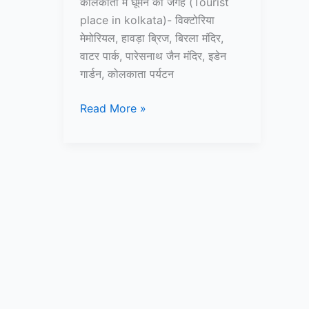
कोलकाता में घूमने की जगह (Tourist
place in kolkata)- विक्टोरिया
मेमोरियल, हावड़ा ब्रिज, बिरला मंदिर,
वाटर पार्क, पारेसनाथ जैन मंदिर, इडेन
गार्डन, कोलकाता पर्यटन
15+
Read More »
कोलकाता
में
घूमने
की
जगह
–
Tourist
Place
in
Kolkata