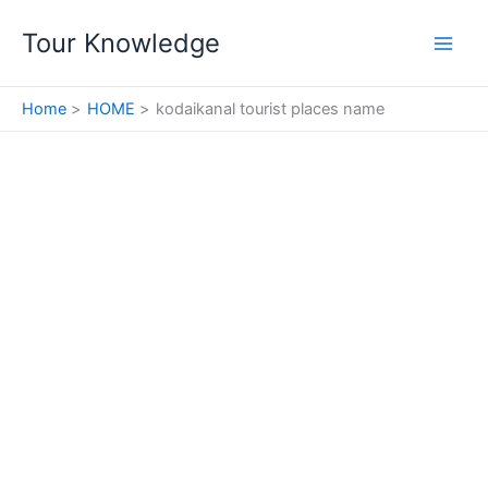
Skip
Tour Knowledge
to
content
Home
HOME
kodaikanal tourist places name