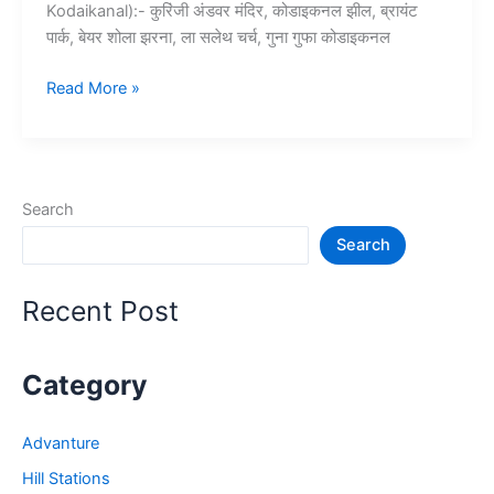
Kodaikanal):- कुरिंजी अंडवर मंदिर, कोडाइकनल झील, ब्रायंट
पार्क, बेयर शोला झरना, ला सलेथ चर्च, गुना गुफा कोडाइकनल
10+
Read More »
कोडाइकनल
में
घूमने
की
Search
जगह
Search
–
Tourist
Places
Recent Post
in
Kodaikanal
Category
Advanture
Hill Stations