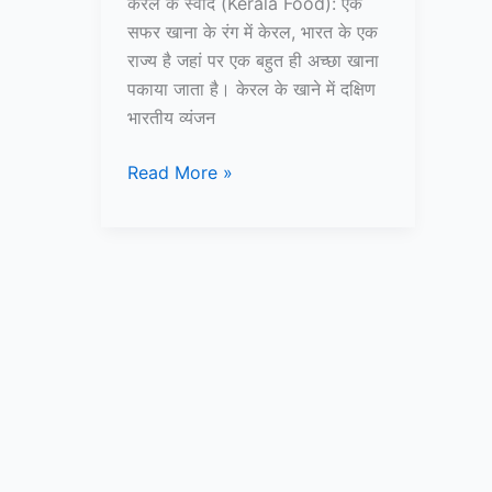
केरल के स्वाद (Kerala Food): एक
सफर खाना के रंग में केरल, भारत के एक
राज्य है जहां पर एक बहुत ही अच्छा खाना
पकाया जाता है। केरल के खाने में दक्षिण
भारतीय व्यंजन
केरल
Read More »
के
स्वाद:
एक
सफर
खाना
के
रंग
में
–
Kerala
Food