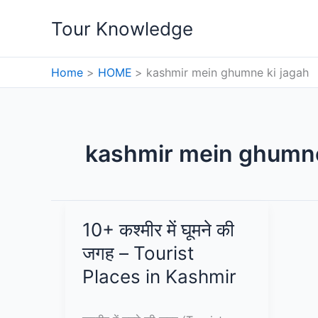
Skip
Tour Knowledge
to
content
Home
HOME
kashmir mein ghumne ki jagah
kashmir mein ghumne
10+ कश्मीर में घूमने की
जगह – Tourist
Places in Kashmir