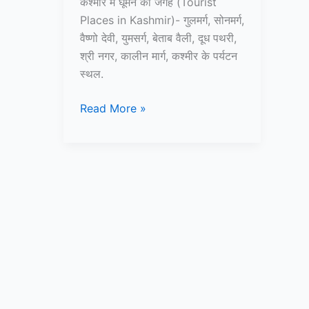
कश्मीर में घूमने की जगह (Tourist
Places in Kashmir)- गुलमर्ग, सोनमर्ग,
वैष्णो देवी, युमसर्ग, बेताब वैली, दूध पथरी,
श्री नगर, कालीन मार्ग, कश्मीर के पर्यटन
स्थल.
10+
Read More »
कश्मीर
में
घूमने
की
जगह
–
Tourist
Places
in
Kashmir