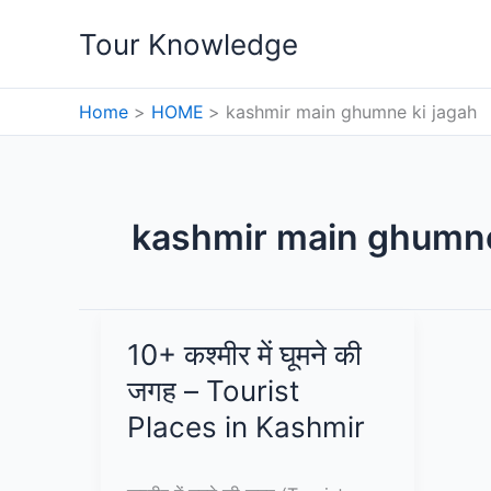
Skip
Tour Knowledge
to
content
Home
HOME
kashmir main ghumne ki jagah
kashmir main ghumne
10+ कश्मीर में घूमने की
जगह – Tourist
Places in Kashmir