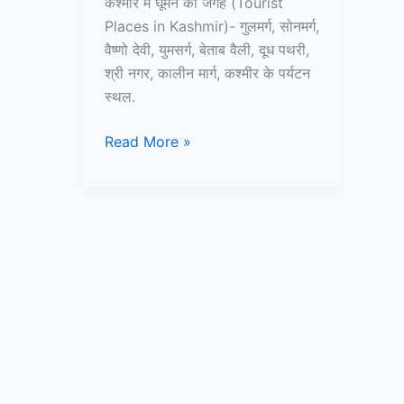
कश्मीर में घूमने की जगह (Tourist
Places in Kashmir)- गुलमर्ग, सोनमर्ग,
वैष्णो देवी, युमसर्ग, बेताब वैली, दूध पथरी,
श्री नगर, कालीन मार्ग, कश्मीर के पर्यटन
स्थल.
10+
Read More »
कश्मीर
में
घूमने
की
जगह
–
Tourist
Places
in
Kashmir