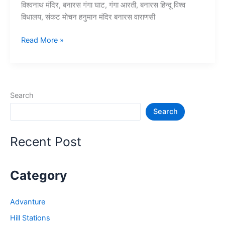
विश्वनाथ मंदिर, बनारस गंगा घाट, गंगा आरती, बनारस हिन्दू विश्व
विधालय, संकट मोचन हनुमान मंदिर बनारस वाराणसी
Top
Read More »
10+
वाराणसी/
बनारस
में
Search
घूमने
Search
की
जगह
–
Recent Post
Banaras
Tourist
Places
Category
Advanture
Hill Stations