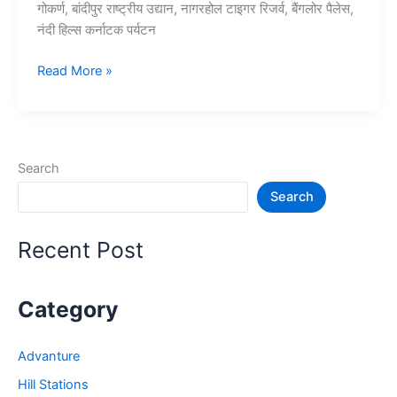
गोकर्ण, बांदीपुर राष्ट्रीय उद्यान, नागरहोल टाइगर रिजर्व, बैंगलोर पैलेस,
नंदी हिल्स कर्नाटक पर्यटन
10+
Read More »
कर्नाटक
में
घूमने
की
Search
जगह
Search
–
Karnataka
Tourist
Recent Post
Places
Category
Advanture
Hill Stations