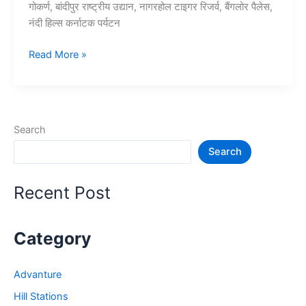
गोकर्ण, बांदीपुर राष्ट्रीय उद्यान, नागरहोल टाइगर रिजर्व, बैंगलोर पैलेस,
नंदी हिल्स कर्नाटक पर्यटन
10+
Read More »
कर्नाटक
में
घूमने
की
Search
जगह
Search
–
Karnataka
Tourist
Recent Post
Places
Category
Advanture
Hill Stations