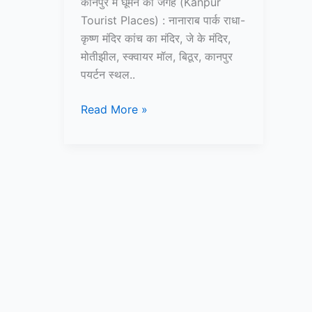
कानपुर में घूमने की जगह (Kanpur
Tourist Places) : नानाराब पार्क राधा-
कृष्ण मंदिर कांच का मंदिर, जे के मंदिर,
मोतीझील, स्क्वायर मॉल, बिठूर, कानपुर
पयर्टन स्थल..
15+
Read More »
कानपूर
में
घूमने
की
जगह
–
Kanpur
Tourist
Places