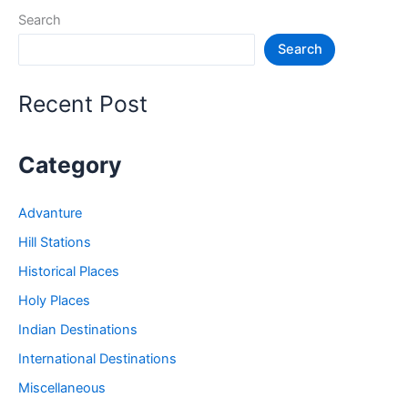
की
Search
जगह
Search
–
Tourist
Places
Recent Post
in
Sikkim
Category
Advanture
Hill Stations
Historical Places
Holy Places
Indian Destinations
International Destinations
Miscellaneous