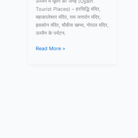
उज्जैन में घूमने की जगह (Ujjain
Tourist Places) – हरसिद्धि मंदिर,
महाकालेश्वर मंदिर, राम जनार्दन मंदिर,
इसकोन मंदिर, चौबीस खम्भा, गोपाल मंदिर,
उज्जैन के पर्यटन.
10+
Read More »
उज्जैन
में
घूमने
की
जगह
–
Ujjain
Tourist
Places