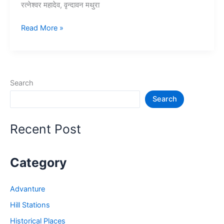
रत्नेश्वर महादेव, वृन्दावन मथुरा
10+
Read More »
मथुरा
में
घूमने
की
Search
जगह
Search
–
Mathura
Vrindavan
Recent Post
Tourist
Places
Category
Advanture
Hill Stations
Historical Places