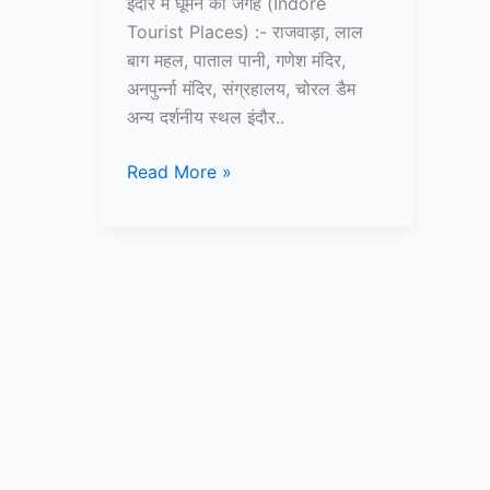
इंदौर में घूमने की जगह (Indore
Tourist Places) :- राजवाड़ा, लाल
बाग महल, पाताल पानी, गणेश मंदिर,
अनपुर्न्ना मंदिर, संग्रहालय, चोरल डैम
अन्य दर्शनीय स्थल इंदौर..
10+
Read More »
इंदौर
में
घूमने
की
जगह
–
Indore
Tourist
Places