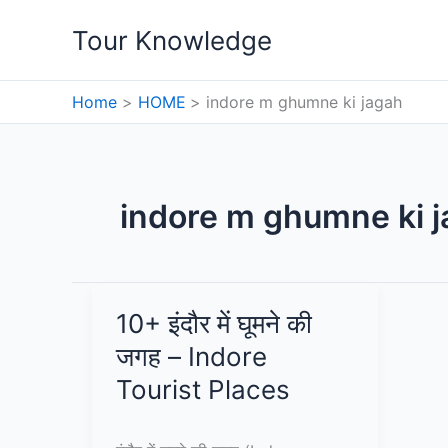
Skip
Tour Knowledge
to
content
Home
HOME
indore m ghumne ki jagah
indore m ghumne ki 
10+ इंदौर में घूमने की
जगह – Indore
Tourist Places