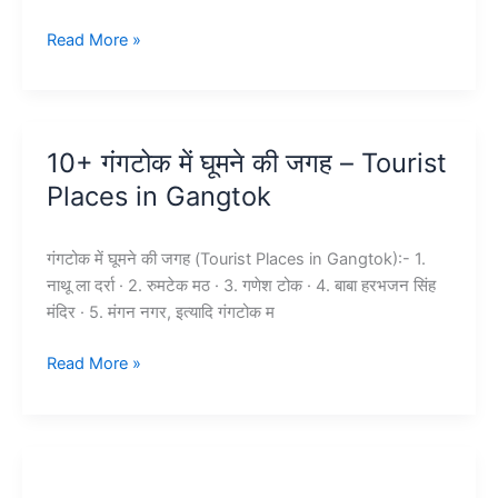
भारत
Read More »
में
प्रसिद्ध
पर्यटन
स्थल
10+ गंगटोक में घूमने की जगह – Tourist
–
Places in Gangtok
Tourist
Places
in
गंगटोक में घूमने की जगह (Tourist Places in Gangtok):- 1.
India
नाथू ला दर्रा · 2. रुमटेक मठ · 3. गणेश टोक · 4. बाबा हरभजन सिंह
मंदिर · 5. मंगन नगर, इत्यादि गंगटोक म
10+
Read More »
गंगटोक
में
घूमने
की
जगह