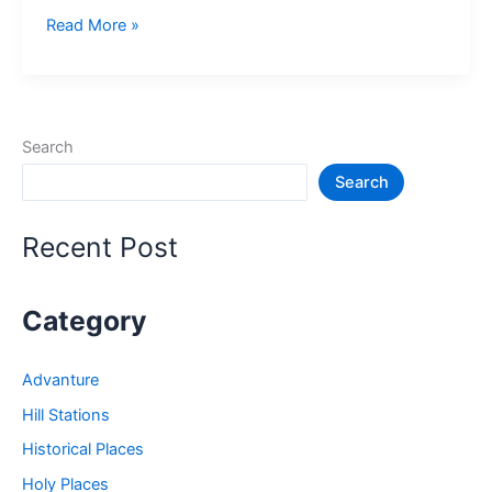
10+
Read More »
सिक्किम
में
घूमने
की
Search
जगह
Search
–
Tourist
Places
Recent Post
in
Sikkim
Category
Advanture
Hill Stations
Historical Places
Holy Places