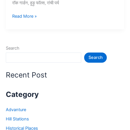
रॉक गार्डन, हुड़ु फॉल्स, रांची पर्य
10+
Read More »
रांची
में
घूमने
की
Search
जगह
Search
–
Tourist
Places
Recent Post
in
Ranchi
Category
Advanture
Hill Stations
Historical Places