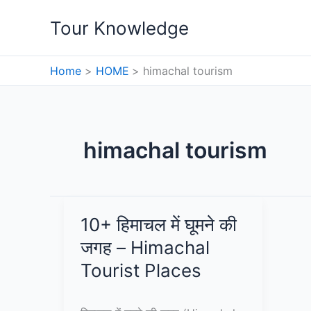
Skip
Tour Knowledge
to
content
Home
HOME
himachal tourism
himachal tourism
10+ हिमाचल में घूमने की
जगह – Himachal
Tourist Places