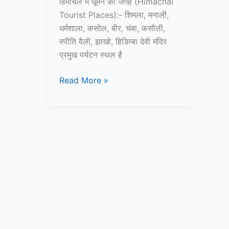
हिमाचल में घूमने की जगह (Himachal
Tourist Places):- शिमला, मनाली,
धर्मशाला, कसोल, बीर, चंबा, कसौली,
स्पीति वैली, झाखो, हिडिम्बा देवी मंदिर
प्रमुख पर्यटन स्थल है
10+
Read More »
हिमाचल
में
घूमने
की
जगह
–
Himachal
Tourist
Places