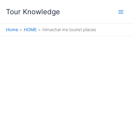
Skip
Tour Knowledge
to
content
Home
HOME
himachal me tourist places