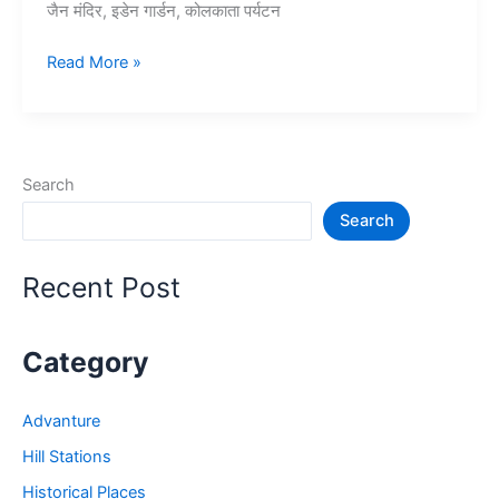
जैन मंदिर, इडेन गार्डन, कोलकाता पर्यटन
15+
Read More »
कोलकाता
में
घूमने
की
Search
जगह
Search
–
Tourist
Place
Recent Post
in
Kolkata
Category
Advanture
Hill Stations
Historical Places