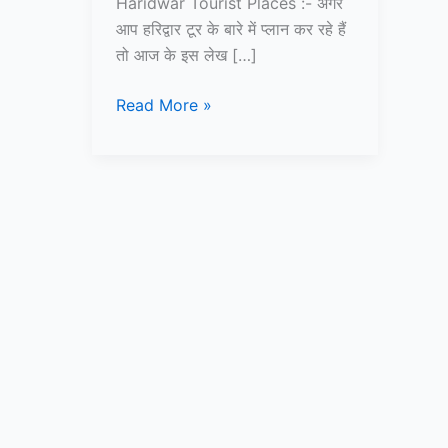
Haridwar Tourist Places :- अगर
आप हरिद्वार टूर के बारे में प्लान कर रहे हैं
तो आज के इस लेख […]
हरिद्वार
Read More »
में
घूमने
की
जगह
–
Haridwar
Tourist
Places