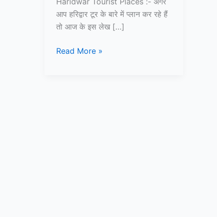
Haridwar Tourist Places :- अगर
आप हरिद्वार टूर के बारे में प्लान कर रहे हैं
तो आज के इस लेख […]
हरिद्वार
Read More »
में
घूमने
की
जगह
–
Haridwar
Tourist
Places