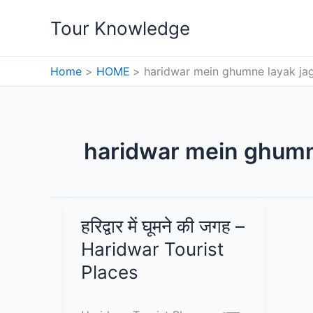
Skip
Tour Knowledge
to
content
Home
HOME
haridwar mein ghumne layak ja
haridwar mein ghumn
हरिद्वार में घूमने की जगह –
Haridwar Tourist
Places