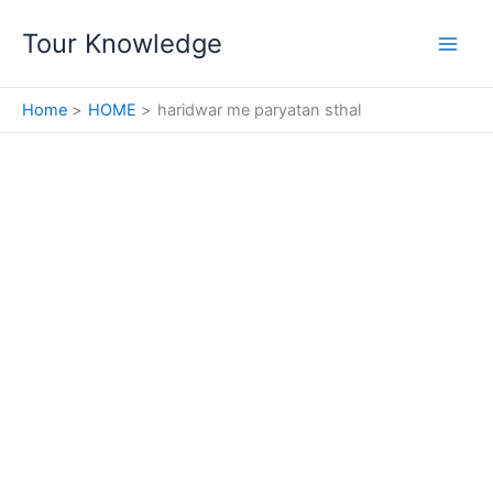
Skip
Tour Knowledge
to
content
Home
HOME
haridwar me paryatan sthal