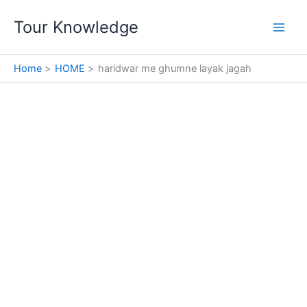
Skip
Tour Knowledge
to
content
Home
HOME
haridwar me ghumne layak jagah