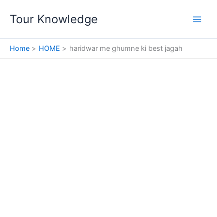
Skip
Tour Knowledge
to
content
Home
HOME
haridwar me ghumne ki best jagah