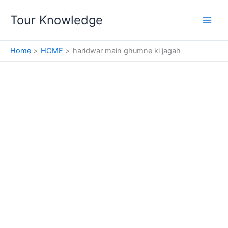
Skip
Tour Knowledge
to
content
Home
HOME
haridwar main ghumne ki jagah