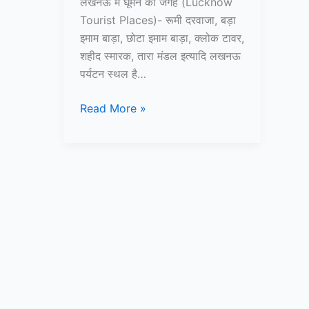
लखनऊ में घूमने की जगह (Lucknow
Tourist Places)- रूमी दरवाजा, बड़ा
इमाम बाड़ा, छोटा इमाम बाड़ा, क्लोक टावर,
शहीद स्मारक, तारा मंडल इत्यादि लखनऊ
पर्यटन स्थल है…
10
Read More »
लखनऊ
में
घूमने
की
जगह
–
Lucknow
Tourist
Places