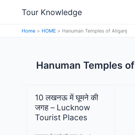
Skip
Tour Knowledge
to
content
Home
HOME
Hanuman Temples of Aliganj
Hanuman Temples of 
10 लखनऊ में घूमने की
जगह – Lucknow
Tourist Places