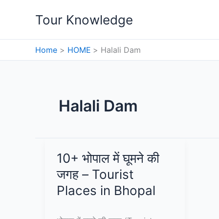
Skip
Tour Knowledge
to
content
Home
HOME
Halali Dam
Halali Dam
10+ भोपाल में घूमने की
जगह – Tourist
Places in Bhopal