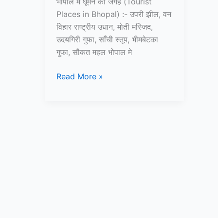
भोपाल में घूमने की जगह (Tourist
Places in Bhopal) :- उपरी झील, वन
विहार राष्ट्रीय उधान, मोती मस्जिद,
उदयगिरी गुफा, साँची स्तूप, भीमबेटका
गुफा, सौकत महल भोपाल मे
10+
Read More »
भोपाल
में
घूमने
की
जगह
–
Tourist
Places
in
Bhopal