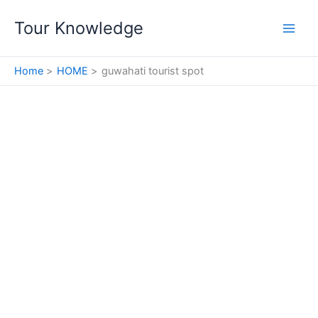
Skip
Tour Knowledge
to
content
Home
HOME
guwahati tourist spot