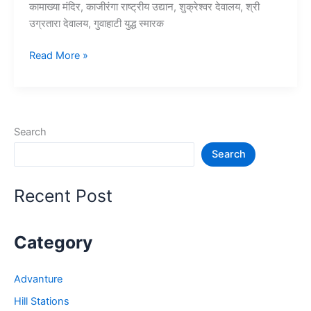
कामाख्या मंदिर, काजीरंगा राष्ट्रीय उद्यान, शुक्रेश्वर देवालय, श्री
उग्रतारा देवालय, गुवाहाटी युद्ध स्मारक
10+
Read More »
गुवाहाटी
में
घूमने
की
Search
जगह
Search
–
Guwahati
Tourist
Recent Post
Places
Category
Advanture
Hill Stations