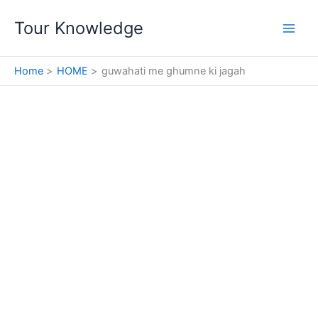
Skip
Tour Knowledge
to
content
Home
HOME
guwahati me ghumne ki jagah