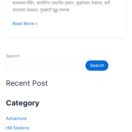
कामाख्या मंदिर, काजीरंगा राष्ट्रीय उद्यान, शुक्रेश्वर देवालय, श्री
उग्रतारा देवालय, गुवाहाटी युद्ध स्मारक
10+
Read More »
गुवाहाटी
में
घूमने
की
Search
जगह
Search
–
Guwahati
Tourist
Recent Post
Places
Category
Advanture
Hill Stations