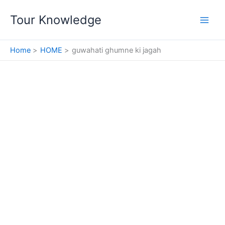
Skip
Tour Knowledge
to
content
Home
HOME
guwahati ghumne ki jagah