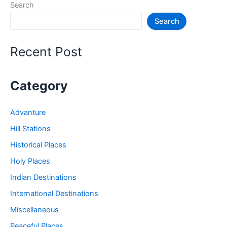
Search
जगह
Search
–
Dwarka
tourist
Recent Post
places
Category
Advanture
Hill Stations
Historical Places
Holy Places
Indian Destinations
International Destinations
Miscellaneous
Peaceful Places