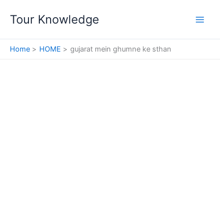
Skip
Tour Knowledge
to
content
Home
HOME
gujarat mein ghumne ke sthan