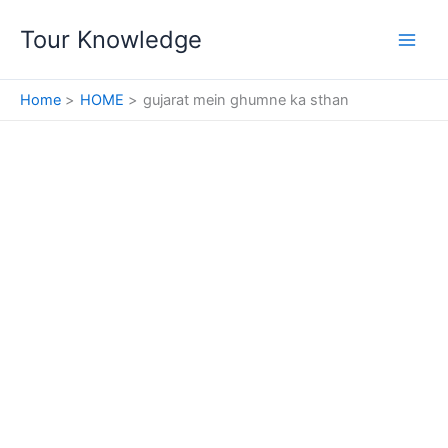
Skip
Tour Knowledge
to
content
Home
HOME
gujarat mein ghumne ka sthan