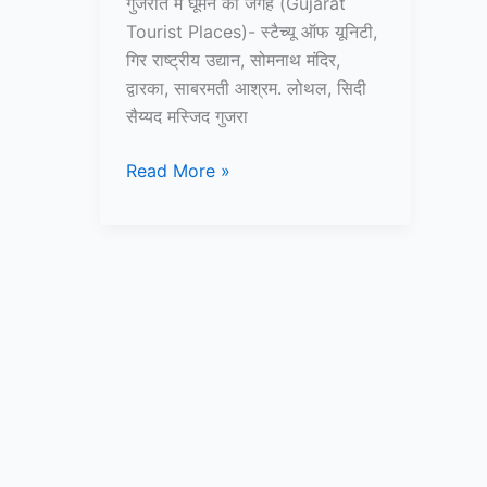
गुजरात में घूमने की जगह (Gujarat
Tourist Places)- स्टैच्यू ऑफ यूनिटी,
गिर राष्ट्रीय उद्यान, सोमनाथ मंदिर,
द्वारका, साबरमती आश्रम. लोथल, सिदी
सैय्यद मस्जिद गुजरा
10+
Read More »
गुजरात
में
घूमने
की
जगह
–
Gujarat
Tourist
Places