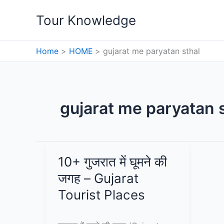
Skip
Tour Knowledge
to
content
Home
HOME
gujarat me paryatan sthal
gujarat me paryatan 
10+ गुजरात में घूमने की
जगह – Gujarat
Tourist Places