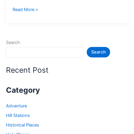
Top
Read More »
10+
गोवा
में
घूमने
Search
की
Search
जगह
–
Goa
Recent Post
Tourist
Places
in
Category
Hindi
Advanture
Hill Stations
Historical Places